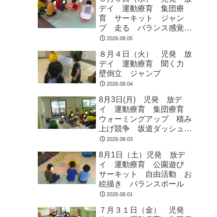
デイ 運動療育 集団療
育 サーキット ジャン
プ 走る バランス感覚
ラジオ体操
2026.08.05
８月４日（火） 児発 放
デイ 運動療育 聞く力
壁倒立 ジャンプ
2026.08.04
8月3日(月) 児発 放デ
イ 運動療育 集団療育
ウォーミングアップ 積み
上げ競争 坂道ダッシュ
走って歩いて お芋とク
2026.08.03
マ ジャンプ
8月1日（土）児発 放デ
イ 運動療育 公園遊び
サーキット 自由活動 お
絵描き バランスボール
2026.08.01
７月３１日（金） 児発