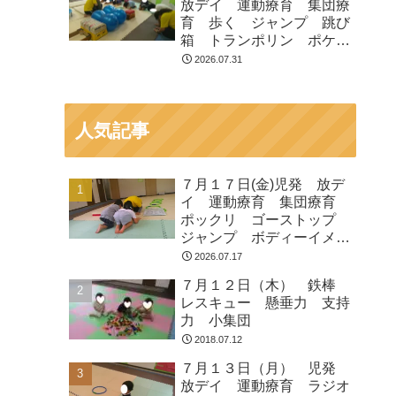
放デイ 運動療育 集団療
育 歩く ジャンプ 跳び
箱 トランポリン ポケモ
ン
2026.07.31
人気記事
７月１７日(金)児発 放デ
イ 運動療育 集団療育
ポックリ ゴーストップ
ジャンプ ボディーイメー
ジ
2026.07.17
７月１２日（木） 鉄棒
レスキュー 懸垂力 支持
力 小集団
2018.07.12
７月１３日（月） 児発
放デイ 運動療育 ラジオ