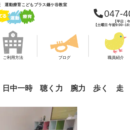
援 運動療育こどもプラス鎌ケ谷教室
047-4
【平日：午前
【土曜日 午前9:00~18:
ご利用方法
ブログ
職員紹介
イ 日中一時 聴く力 腕力 歩く 走