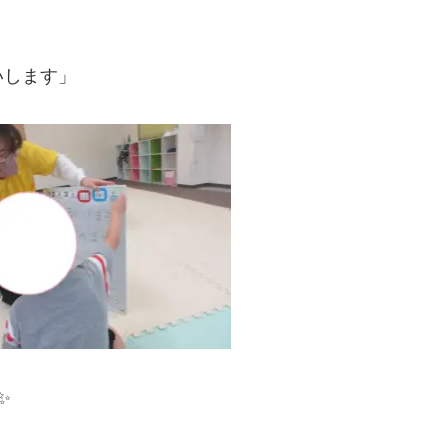
いします」
✨