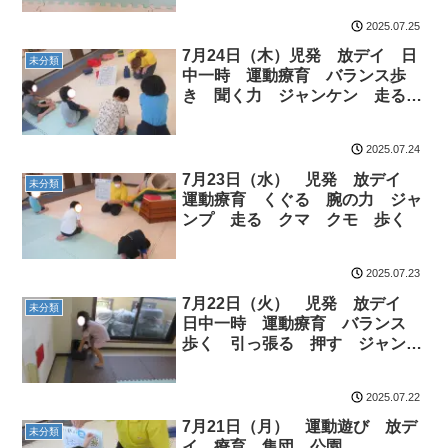
2025.07.25
7月24日（木）児発 放デイ 日
未分類
中一時 運動療育 バランス歩
き 聞く力 ジャンケン 走る
ジャンケン列車 マット運動 前
転 倒立
2025.07.24
7月23日（水） 児発 放デイ
未分類
運動療育 くぐる 腕の力 ジャ
ンプ 走る クマ クモ 歩く
2025.07.23
7月22日（火） 児発 放デイ
未分類
日中一時 運動療育 バランス
歩く 引っ張る 押す ジャン
プ 走る リレー
2025.07.22
7月21日（月） 運動遊び 放デ
未分類
イ 療育 集団 公園