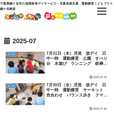
千葉県鎌ケ谷市の放課後等デイサービス・児童発達支援 運動療育こどもプラス
鎌ケ谷教室
2025-07
7月31日（木）児発 放デイ 日
未分類
中一時 運動療育 公園 すべり
台 水遊び ランニング 鉄棒
ポックリ 走る
2025.07.31
7月30日（水）児発 放デイ 日
未分類
中一時 運動療育 サーキット
色合わせ バランス歩き クマ
ジャンプ 走る 塗り絵 お絵描
き ブロック マット 前転
2025.07.30