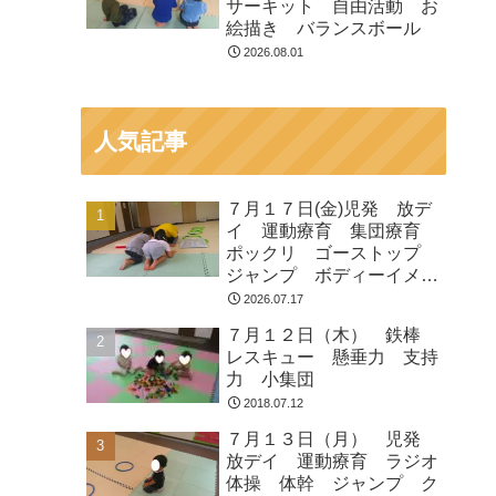
サーキット 自由活動 お
絵描き バランスボール
2026.08.01
人気記事
７月１７日(金)児発 放デ
イ 運動療育 集団療育
ポックリ ゴーストップ
ジャンプ ボディーイメー
ジ
2026.07.17
７月１２日（木） 鉄棒
レスキュー 懸垂力 支持
力 小集団
2018.07.12
７月１３日（月） 児発
放デイ 運動療育 ラジオ
体操 体幹 ジャンプ ク