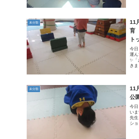
1
未分類
育
ト
今日
運ん
✨「
きま
1
未分類
公
今日
いま
先生
ショ