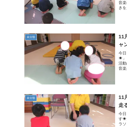
音楽
きを
1
未分類
ャ
今日
☀」
活動
音楽
1
未分類
走
今日
す☀
ラソ