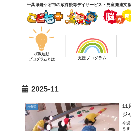
千葉県鎌ケ谷市の放課後等デイサービス・児童発達支
柳沢運動
支援プログラム
プログラムとは
2025-11
1
未分類
ジ
今週
きま