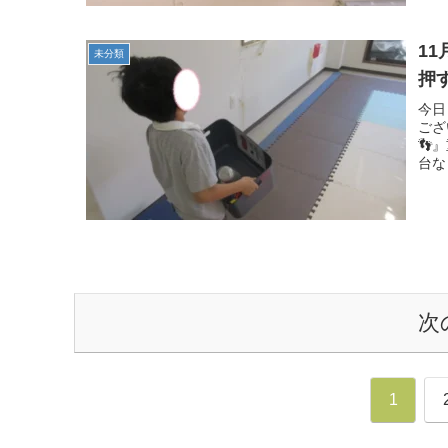
1
未分類
押
今日
ござ
👣
台な
次
1