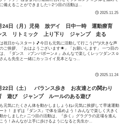
に備えることができました✨2つ目の活動は...
2025.11.25
1月24日（月）児発 放デイ 日中一時 運動療育
ンス リトミック 上り下り ジャンプ 走る
は祝日からスタート🎵今日も元気に活動して行こう(^^)/大きな声
のご挨拶、「おはようございます☀」「お願いします」 一つ目の
は、『ダンス ♪ブンバボーン♬』みんなで楽しくレッツダンス☺
さんも先生と一緒にカッコイイ見本となっ...
2025.11.24
1月22日（土） バランス歩き お友達との関わり
育 遊び ジャンプ ルールのある遊び
も元気にたくさん体を動かしましょうね♪元気に挨拶して早速運動
ート！ まずは『ダンス』で体を温めよう！みんなで楽しく大きく
動かしました♪ 二つ目の活動は、『歩く』グラグラの足場を進ん
こう！みんなが上手に歩けるようになると先生か...