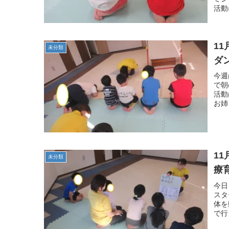
活動
1
未分類
ダ
今週
で朝
活動
お姉
1
未分類
療
今日
スタ
体を
で行