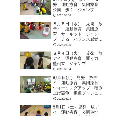
発 運動療育 集団療育
公園 歩く ジャンプ
2026.08.06
８月５日（水） 児発 放
デイ 運動療育 集団療
育 サーキット ジャン
プ 走る バランス感覚
ラジオ体操
2026.08.05
８月４日（火） 児発 放
デイ 運動療育 聞く力
壁倒立 ジャンプ
2026.08.04
8月3日(月) 児発 放デ
イ 運動療育 集団療育
ウォーミングアップ 積み
上げ競争 坂道ダッシュ
走って歩いて お芋とク
2026.08.03
マ ジャンプ
8月1日（土）児発 放デ
イ 運動療育 公園遊び