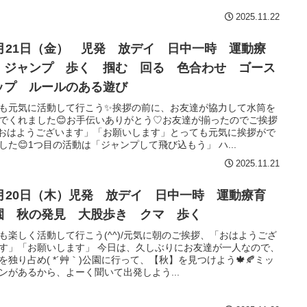
2025.11.22
1月21日（金） 児発 放デイ 日中一時 運動療
 ジャンプ 歩く 掴む 回る 色合わせ ゴース
ップ ルールのある遊び
も元気に活動して行こう✨挨拶の前に、お友達が協力して水筒を
でくれました😊お手伝いありがとう♡お友達が揃ったのでご挨拶
おはようございます」「お願いします」とっても元気に挨拶がで
した😊1つ目の活動は「ジャンプして飛び込もう」 ハ...
2025.11.21
1月20日（木）児発 放デイ 日中一時 運動療育
園 秋の発見 大股歩き クマ 歩く
も楽しく活動して行こう(^^)/元気に朝のご挨拶、「おはようござ
す」「お願いします」 今日は、久しぶりにお友達が一人なので、
を独り占め( *´艸｀)公園に行って、【秋】を見つけよう🍁🍂ミッ
ンがあるから、よーく聞いて出発しよう...