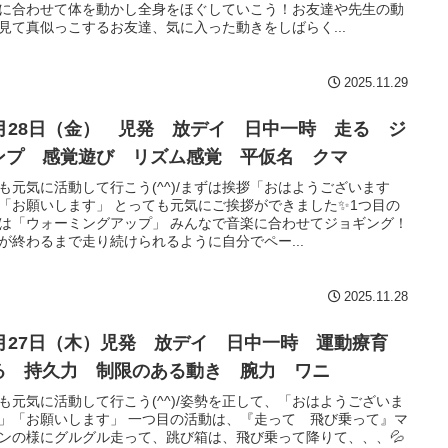
に合わせて体を動かし全身をほぐしていこう！お友達や先生の動
見て真似っこするお友達、気に入った動きをしばらく...
2025.11.29
1月28日（金） 児発 放デイ 日中一時 走る ジ
ンプ 感覚遊び リズム感覚 平仮名 クマ
も元気に活動して行こう(^^)/まずは挨拶「おはようございます
「お願いします」 とっても元気にご挨拶ができました✨1つ目の
は「ウォーミングアップ」 みんなで音楽に合わせてジョギング！
が終わるまで走り続けられるように自分でペー...
2025.11.28
1月27日（木）児発 放デイ 日中一時 運動療育
る 持久力 制限のある動き 腕力 ワニ
も元気に活動して行こう(^^)/姿勢を正して、「おはようございま
」「お願いします」 一つ目の活動は、『走って 飛び乗って』マ
ンの様にグルグル走って、跳び箱は、飛び乗って降りて、、、💦