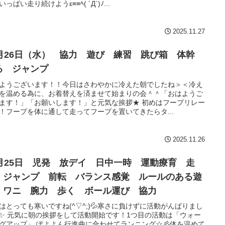
っぱい走り続けようε≡≡ﾍ( ´Д`)ﾉ...
2025.11.27
1月26日（水） 協力 遊び 練習 跳び箱 体幹
る ジャンプ
ようございます！！今日はさわやかに冷えた朝でしたね＞＜冷え
を温める為に、お着替えを済ませて始まりの会＾＾「おはようご
ます！」「お願いします！」と元気な挨拶★ 初めはフープリレー
！フープを体に通して走ってフープを置いてきたらタ...
2025.11.26
1月25日 児発 放デイ 日中一時 運動療育 走
 ジャンプ 前転 バランス感覚 ルールのある遊
 ワニ 腕力 歩く ボール運び 協力
はとっても寒いですね(^▽^;)💦寒さに負けずに活動がんばりまし
✨ 元気に朝の挨拶をして活動開始です！1つ目の活動は「ウォー
グアップ」 ぽよよん行進曲に合わせてランニング☆彡体を温めて