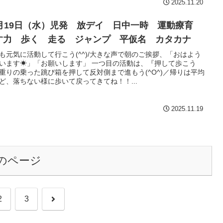
2025.11.20
1月19日（水）児発 放デイ 日中一時 運動療育
す力 歩く 走る ジャンプ 平仮名 カタカナ
も元気に活動して行こう(^^)/大きな声で朝のご挨拶、「おはよう
います☀」「お願いします」 一つ目の活動は、『押して歩こう
』重りの乗った跳び箱を押して反対側まで進もう(^O^)／帰りは平均
ど、落ちない様に歩いて戻ってきてね！！...
2025.11.19
のページ
次
2
3
へ