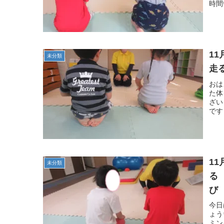
時間い
1
未分類
走
おは
た体
ざい
です
1
未分類
る
び
今日
ょう
ミン