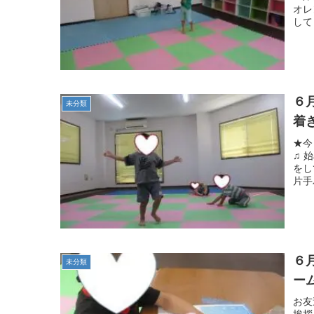
オレ
して
６
未分類
着
★今
♫ 
をし
片手
６
未分類
ー
お友
挨拶