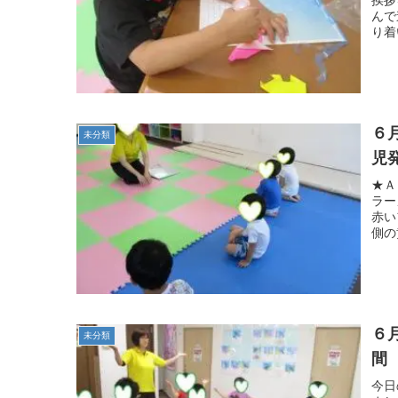
んで
り着
６
未分類
児
★Ａ
ラー
赤い
側の
６
未分類
間
今日