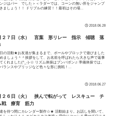
ンジはパー でした＞＜ラダーでは、コーンの無い所をジャンプ
きましょう！！ ドリブルの練習！！最初はその場...
2018.06.28
月２７日（水） 言葉 形リレー 指示 傾聴 落
き
日の活動★お友達が集まるまで、ボールやブロックで遊びました
始めましょう＾＾挨拶をして、お名前を呼ばれたら大きな声で返事
てくれました(^_-)-☆ リズム体操はブンバボン♫ 準備体操では、
バランスやブリッジなど色々な形に挑戦！...
2018.06.27
月２６日（火） 挟んで転がって レスキュー チ
ム戦 療育 筋力
達を待つ間にカレンダー製作☆★ 活動始まり。お話しを聞いて、
をしっかり＾＾ エビカニクス体操♫ 背中にコーンを乗せてワニさ