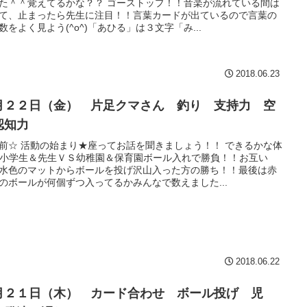
た＾＾覚えてるかな？？ ゴーストップ！！音楽が流れている間は
て、止まったら先生に注目！！言葉カードが出ているので言葉の
数をよく見よう(^o^)「あひる」は３文字「み...
2018.06.23
月２２日（金） 片足クマさん 釣り 支持力 空
認知力
前☆ 活動の始まり★座ってお話を聞きましょう！！ できるかな体
 小学生＆先生ＶＳ幼稚園＆保育園ボール入れで勝負！！お互い
水色のマットからボールを投げ沢山入った方の勝ち！！最後は赤
のボールが何個ずつ入ってるかみんなで数えました...
2018.06.22
月２１日（木） カード合わせ ボール投げ 児