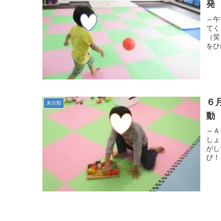
発
～午
てく
（笑
をひ
６
未分類
動
～Ａ
しょ
がし
び！