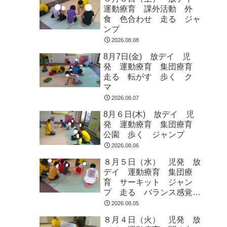
運動療育 課外活動 外
食 色合わせ 走る ジャ
ンプ
2026.08.08
8月7日(金) 放デイ 児
発 運動療育 集団療育
走る 転がす 歩く ク
マ
2026.08.07
8月６日(木) 放デイ 児
発 運動療育 集団療育
公園 歩く ジャンプ
2026.08.06
８月５日（水） 児発 放
デイ 運動療育 集団療
育 サーキット ジャン
プ 走る バランス感覚
ラジオ体操
2026.08.05
８月４日（火） 児発 放