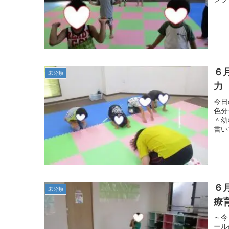
６
未分類
力
今日
色分
＾幼
書い
６
未分類
療
～今
ール