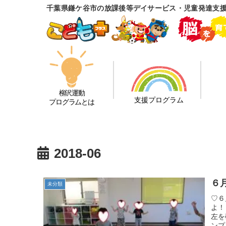
千葉県鎌ケ谷市の放課後等デイサービス・児童発達支
柳沢運動
支援プログラム
プログラムとは
2018-06
６
未分類
♡６
よ！
左を
ンプ