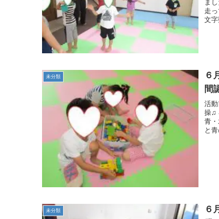
まし
走っ
文字
６
未分類
間
活動
操♫
青・
と青
６
未分類