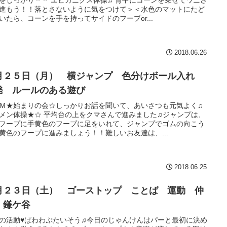
進もう！！落とさないように気をつけて＞＜水色のマットにたど
いたら、コーンを手を持ってサイドのフープor...
2018.06.26
月２５日（月） 横ジャンプ 色分けボール入れ
発 ルールのある遊び
Ｍ★始まりの会☆しっかりお話を聞いて、あいさつも元気よく♫
メン体操★☆ 平均台の上をクマさんで進みました♫ジャンプは、
フープに手黄色のフープに足をいれて、ジャンプでゴムの向こう
黄色のフープに進みましょう！！難しいお友達は、...
2018.06.25
月２３日（土） ゴーストップ ことば 運動 仲
 鎌ケ谷
の活動♥ぱわわぷたいそう♫今日のじゃんけんはパーと最初に決め