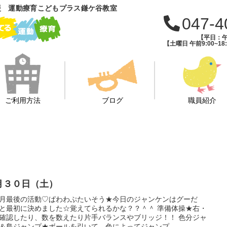
援 運動療育こどもプラス鎌ケ谷教室
047-4
【平日：午前
【土曜日 午前9:00~18:
ご利用方法
ブログ
職員紹介
月３０日（土）
月最後の活動♡ぱわわぷたいそう★今日のジャンケンはグーだ
と最初に決めました☆覚えてられるかな？？＾＾ 準備体操★右・
確認したり、数を数えたり片手バランスやブリッジ！！ 色分ジャ
＆島ジャンプ★ボールを引いて、色によってジャンプ...