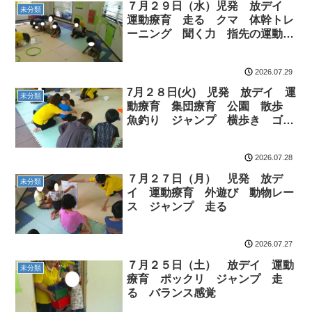
７月２９日（水）児発 放デイ
未分類
運動療育 走る クマ 体幹トレ
ーニング 聞く力 指先の運動
レク大会
2026.07.29
7月２８日(火) 児発 放デイ 運
未分類
動療育 集団療育 公園 散歩
魚釣り ジャンプ 横歩き ゴー
ストップ
2026.07.28
７月２７日（月） 児発 放デ
未分類
イ 運動療育 外遊び 動物レー
ス ジャンプ 走る
2026.07.27
７月２５日（土） 放デイ 運動
未分類
療育 ポックリ ジャンプ 走
る バランス感覚