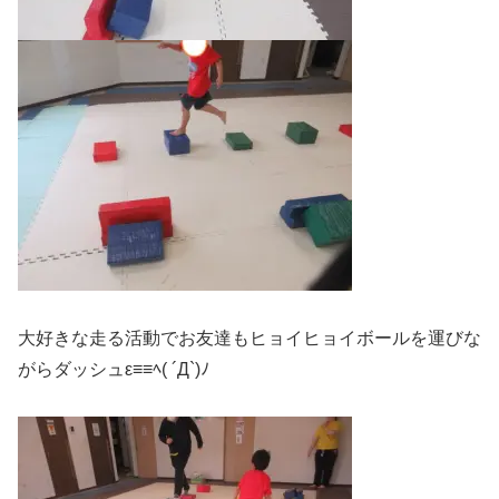
大好きな走る活動でお友達もヒョイヒョイボールを運びな
がらダッシュε≡≡ﾍ( ´Д`)ﾉ