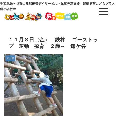
千葉県鎌ケ谷市の放課後等デイサービス・児童発達支援 運動療育こどもプラス
鎌ケ谷教室
１１月８日（金） 鉄棒 ゴーストッ
プ 運動 療育 ２歳～ 鎌ケ谷
未分類