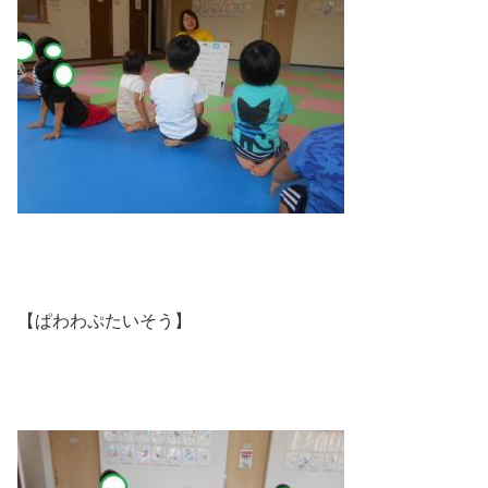
【ぱわわぷたいそう】