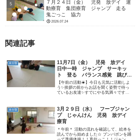
７月２４日（金） 児発 放デイ 運
動療育 集団療育 ジャンプ 走る
鬼ごっこ 協力
2026.07.24
関連記事
11月7日（金） 児発 放デイ
未分類
日中一時 ジャンプ サーキッ
ト 登る バランス感覚 跳び
箱 ケンケン 歩く フープリレ
【午前の活動☀】今日も元気に活動しよ
ー 協調性 ルールのある遊び
う✨挨拶の前からお話を聞く姿勢で待っ
ているお友達✨すでにやる気満々です🔥
みんな揃ったのでご挨拶✨「おはようご
ざいます」「お願いします」元気な声で
挨拶ができました😊1つ目の活動は「ジャ
3月２９日（水） フープジャン
未分類
ンプ」 跳び箱と跳び箱...
プ じゃんけん 児発 放デイ
療育
＊午前＊ 活動の流れを確認して、絵本を
読んでから始めました☆ ブンバボンを踊
って準備体操！！真似っこ！！ジャンプ