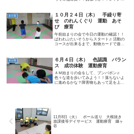
ジャンプ！！片足上げてバランス～
～！！ ふれあい遊び♪ お買い物ゲー
ム！！買ってきて欲しい色を覚えて、平
１０月２４日（木） 手繰り寄
未分類
均台の上を歩いて進みお店...
せ のれんくぐり 運動 あそ
び 療育
午前始まりの会で今日の運動の確認！！
ぱわわぷたいそうからスタート♫ 活動の
コースが出来るまで、動物カードで遊び
ました＾＾ コースが出来たみたい♫ロー
プを進んで、平均台の方に曲がっていく
よ！落ちないように進んだら、フープも
６月４日（木） 色認識 バラン
未分類
片足ずつ入れていき残...
ス 成功体験 運動療育
ＡＭ始まりの会をして、ブンバボン♫
色々な道を歩いてみよう！！落ちないよ
に進めるかな？障害物もあって足を上げ
ないと進めない道もあったね＞＜ 反対回
りも頑張りました★ ２つのフープを使っ
て、ジャンプで進みました(*'▽')自分で入
れるところに...
11月8日（火） ボール送り 大根抜き
放課後等デイサービス 運動療育 鎌ヶ
谷