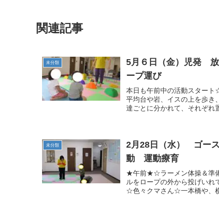
関連記事
5月６日（金）児発 
未分類
ープ運び
本日も午前中の活動スタート
平均台や岩、イスの上を歩き
達ごとに分かれて、それぞれ置
2月28日（水） ゴ
未分類
動 運動療育
★午前★☆ラーメン体操＆準
ルをロープの外から投げいれ
☆色々クマさん☆一本橋や、横