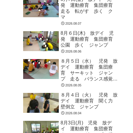
発 運動療育 集団療育
走る 転がす 歩く ク
マ
2026.08.07
8月６日(木) 放デイ 児
発 運動療育 集団療育
公園 歩く ジャンプ
2026.08.06
８月５日（水） 児発 放
デイ 運動療育 集団療
育 サーキット ジャン
プ 走る バランス感覚
ラジオ体操
2026.08.05
８月４日（火） 児発 放
デイ 運動療育 聞く力
壁倒立 ジャンプ
2026.08.04
8月3日(月) 児発 放デ
イ 運動療育 集団療育