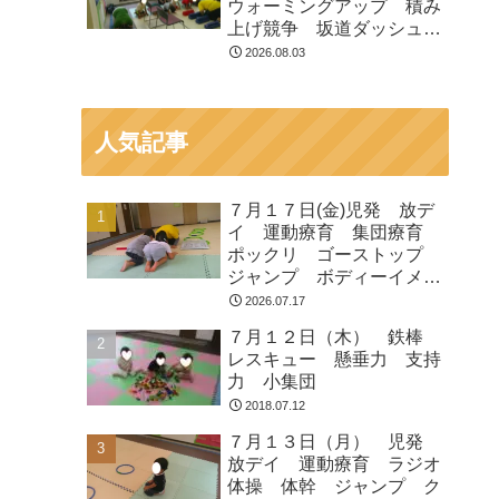
ウォーミングアップ 積み
上げ競争 坂道ダッシュ
走って歩いて お芋とク
2026.08.03
マ ジャンプ
人気記事
７月１７日(金)児発 放デ
イ 運動療育 集団療育
ポックリ ゴーストップ
ジャンプ ボディーイメー
ジ
2026.07.17
７月１２日（木） 鉄棒
レスキュー 懸垂力 支持
力 小集団
2018.07.12
７月１３日（月） 児発
放デイ 運動療育 ラジオ
体操 体幹 ジャンプ ク