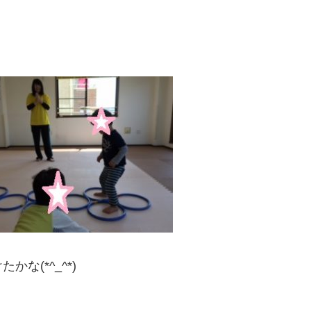
な(*^_^*)