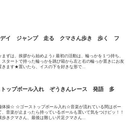
放デイ ジャンプ 走る クマさん歩き 歩く フ
☆まずは、挨拶から始めよう♪ 最初の活動は、輪っかを１つ持ち、
、スタートで持った輪っかを跳び箱から左と右の輪っか置きにお友
きます★置いたら、イスの下を好きな形で...
ーストップボール入れ ぞうきんレース 発語 多
備体操☆ ☆ゴーストップボール入れ☆音楽が流れている間はボー
て、音楽が止まったら持っているボールも置いて気をつけピッ！！
歩きクマさん、最後は難しい片足クマさん...