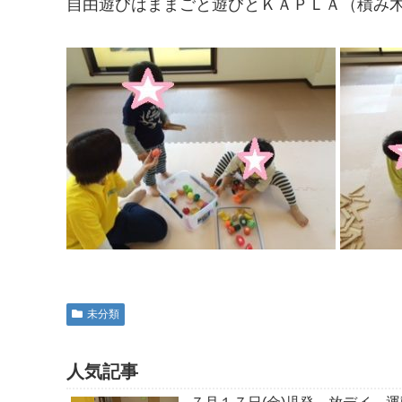
自由遊びはままごと遊びとＫＡＰＬＡ（積み
未分類
人気記事