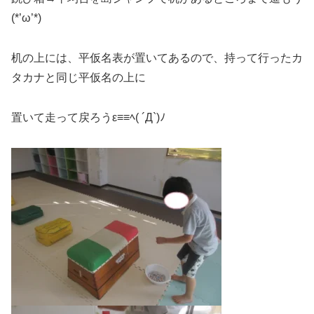
(*’ω’*)
机の上には、平仮名表が置いてあるので、持って行ったカ
タカナと同じ平仮名の上に
置いて走って戻ろうε≡≡ﾍ( ´Д`)ﾉ