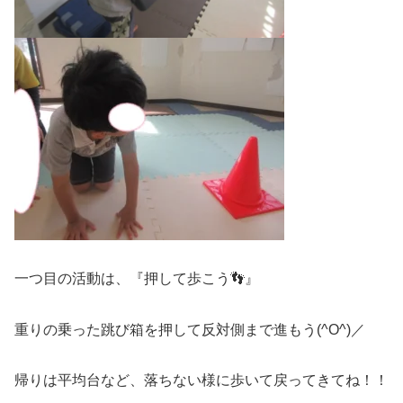
一つ目の活動は、『押して歩こう👣』
重りの乗った跳び箱を押して反対側まで進もう(^O^)／
帰りは平均台など、落ちない様に歩いて戻ってきてね！！