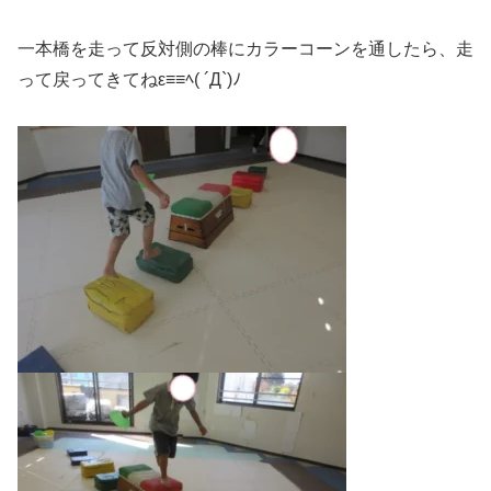
一本橋を走って反対側の棒にカラーコーンを通したら、走
って戻ってきてねε≡≡ﾍ( ´Д`)ﾉ