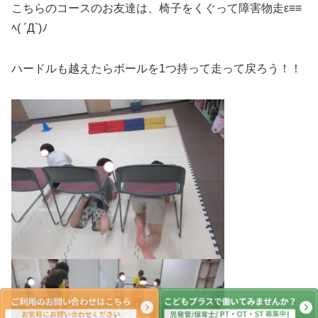
こちらのコースのお友達は、椅子をくぐって障害物走ε≡≡
ﾍ( ´Д`)ﾉ
ハードルも越えたらボールを1つ持って走って戻ろう！！