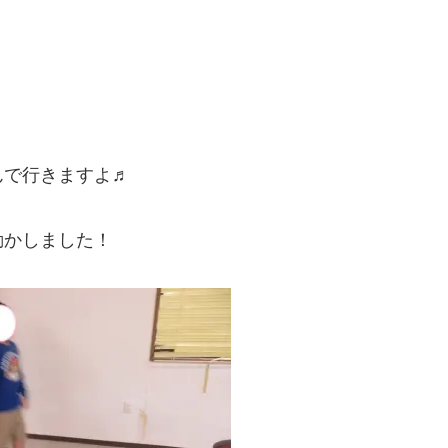
』
んで行きますよ♬
動かしました！