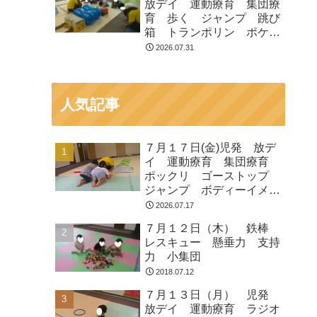
放デイ 運動療育 集団療
育 歩く ジャンプ 跳び
箱 トランポリン ポケモ
ン
2026.07.31
人気記事
７月１７日(金)児発 放デ
イ 運動療育 集団療育
ポックリ ゴーストップ
ジャンプ ボディーイメー
ジ
2026.07.17
７月１２日（木） 鉄棒
レスキュー 懸垂力 支持
力 小集団
2018.07.12
７月１３日（月） 児発
放デイ 運動療育 ラジオ