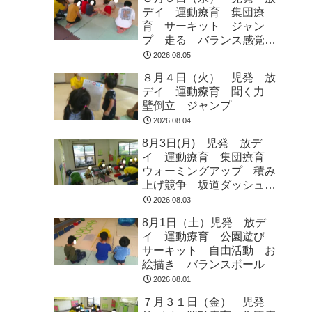
デイ 運動療育 集団療
育 サーキット ジャン
プ 走る バランス感覚
ラジオ体操
2026.08.05
８月４日（火） 児発 放
デイ 運動療育 聞く力
壁倒立 ジャンプ
2026.08.04
8月3日(月) 児発 放デ
イ 運動療育 集団療育
ウォーミングアップ 積み
上げ競争 坂道ダッシュ
走って歩いて お芋とク
2026.08.03
マ ジャンプ
8月1日（土）児発 放デ
イ 運動療育 公園遊び
サーキット 自由活動 お
絵描き バランスボール
2026.08.01
７月３１日（金） 児発