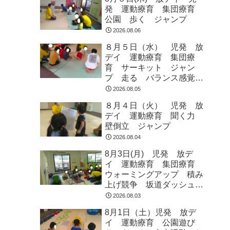
発 運動療育 集団療育
公園 歩く ジャンプ
2026.08.06
８月５日（水） 児発 放
デイ 運動療育 集団療
育 サーキット ジャン
プ 走る バランス感覚
ラジオ体操
2026.08.05
８月４日（火） 児発 放
デイ 運動療育 聞く力
壁倒立 ジャンプ
2026.08.04
8月3日(月) 児発 放デ
イ 運動療育 集団療育
ウォーミングアップ 積み
上げ競争 坂道ダッシュ
走って歩いて お芋とク
2026.08.03
マ ジャンプ
8月1日（土）児発 放デ
イ 運動療育 公園遊び