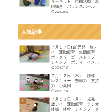
サーキット 自由活動 お
絵描き バランスボール
2026.08.01
人気記事
７月１７日(金)児発 放デ
イ 運動療育 集団療育
ポックリ ゴーストップ
ジャンプ ボディーイメー
ジ
2026.07.17
７月１２日（木） 鉄棒
レスキュー 懸垂力 支持
力 小集団
2018.07.12
７月１３日（月） 児発
放デイ 運動療育 ラジオ
体操 体幹 ジャンプ ク