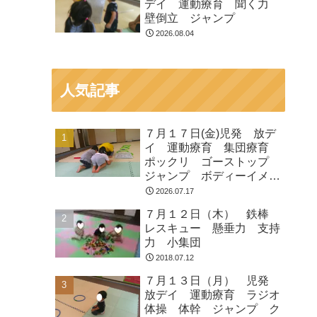
デイ 運動療育 聞く力
壁倒立 ジャンプ
2026.08.04
人気記事
７月１７日(金)児発 放デ
イ 運動療育 集団療育
ポックリ ゴーストップ
ジャンプ ボディーイメー
ジ
2026.07.17
７月１２日（木） 鉄棒
レスキュー 懸垂力 支持
力 小集団
2018.07.12
７月１３日（月） 児発
放デイ 運動療育 ラジオ
体操 体幹 ジャンプ ク