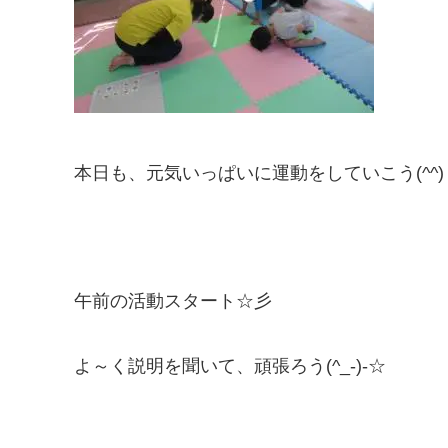
本日も、元気いっぱいに運動をしていこう(^^)
午前の活動スタート☆彡
よ～く説明を聞いて、頑張ろう(^_-)-☆