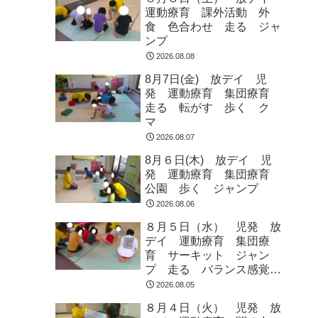
運動療育 課外活動 外
食 色合わせ 走る ジャ
ンプ
2026.08.08
8月7日(金) 放デイ 児
発 運動療育 集団療育
走る 転がす 歩く ク
マ
2026.08.07
8月６日(木) 放デイ 児
発 運動療育 集団療育
公園 歩く ジャンプ
2026.08.06
８月５日（水） 児発 放
デイ 運動療育 集団療
育 サーキット ジャン
プ 走る バランス感覚
ラジオ体操
2026.08.05
８月４日（火） 児発 放