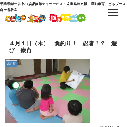
千葉県鎌ケ谷市の放課後等デイサービス・児童発達支援 運動療育こどもプラス
鎌ケ谷教室
４月１日（木） 魚釣り！ 忍者！？ 遊
び 療育
未分類