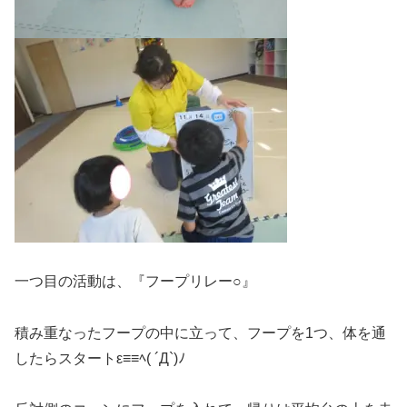
一つ目の活動は、『フープリレー○』
積み重なったフープの中に立って、フープを1つ、体を通
したらスタートε≡≡ﾍ( ´Д`)ﾉ