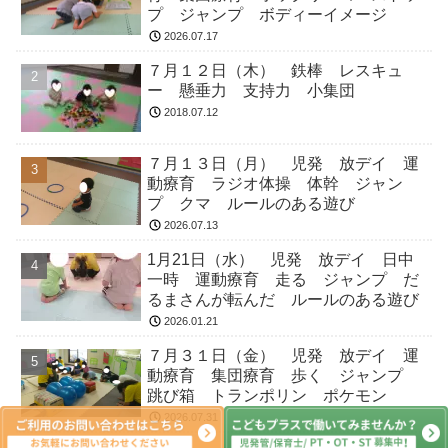
プ ジャンプ ボディーイメージ
2026.07.17
７月１２日（木） 鉄棒 レスキュ
ー 懸垂力 支持力 小集団
2018.07.12
７月１３日（月） 児発 放デイ 運
動療育 ラジオ体操 体幹 ジャン
プ クマ ルールのある遊び
2026.07.13
1月21日（水） 児発 放デイ 日中
一時 運動療育 走る ジャンプ だ
るまさんが転んだ ルールのある遊び
2026.01.21
７月３１日（金） 児発 放デイ 運
動療育 集団療育 歩く ジャンプ
跳び箱 トランポリン ポケモン
2026.07.31