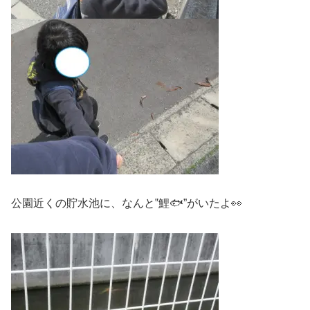
公園近くの貯水池に、なんと‟鯉🐟”がいたよ👀