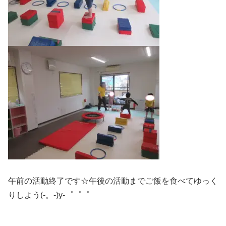
午前の活動終了です☆午後の活動までご飯を食べてゆっく
りしよう(-。-)y-゜゜゜