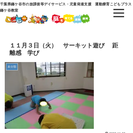
千葉県鎌ケ谷市の放課後等デイサービス・児童発達支援 運動療育こどもプラス
鎌ケ谷教室
１１月３日（火） サーキット遊び 距
離感 学び
未分類