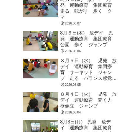
発 運動療育 集団療育
走る 転がす 歩く ク
マ
2026.08.07
8月６日(木) 放デイ 児
発 運動療育 集団療育
公園 歩く ジャンプ
2026.08.06
８月５日（水） 児発 放
デイ 運動療育 集団療
育 サーキット ジャン
プ 走る バランス感覚
ラジオ体操
2026.08.05
８月４日（火） 児発 放
デイ 運動療育 聞く力
壁倒立 ジャンプ
2026.08.04
8月3日(月) 児発 放デ
イ 運動療育 集団療育