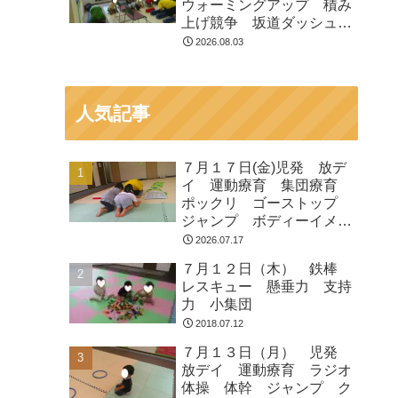
ウォーミングアップ 積み
上げ競争 坂道ダッシュ
走って歩いて お芋とク
2026.08.03
マ ジャンプ
人気記事
７月１７日(金)児発 放デ
イ 運動療育 集団療育
ポックリ ゴーストップ
ジャンプ ボディーイメー
ジ
2026.07.17
７月１２日（木） 鉄棒
レスキュー 懸垂力 支持
力 小集団
2018.07.12
７月１３日（月） 児発
放デイ 運動療育 ラジオ
体操 体幹 ジャンプ ク