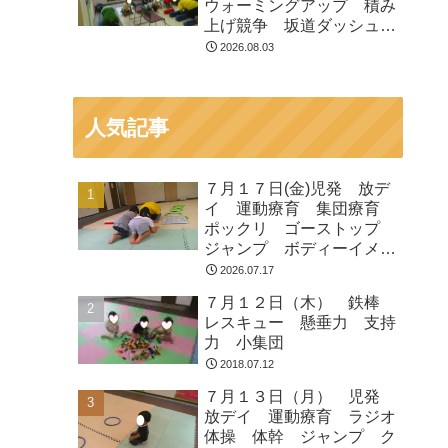
ウォーミングアップ 積み
上げ競争 坂道ダッシュ
走って歩いて お芋とク
2026.08.03
マ ジャンプ
人気記事
７月１７日(金)児発 放デ
イ 運動療育 集団療育
ポックリ ゴーストップ
ジャンプ ボディーイメー
ジ
2026.07.17
７月１２日（木） 鉄棒
レスキュー 懸垂力 支持
力 小集団
2018.07.12
７月１３日（月） 児発
放デイ 運動療育 ラジオ
体操 体幹 ジャンプ ク