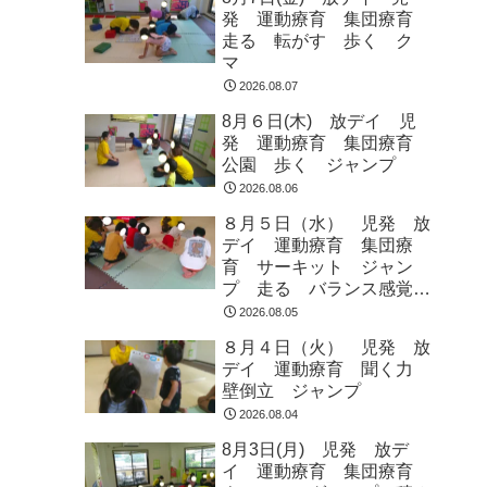
発 運動療育 集団療育
走る 転がす 歩く ク
マ
2026.08.07
8月６日(木) 放デイ 児
発 運動療育 集団療育
公園 歩く ジャンプ
2026.08.06
８月５日（水） 児発 放
デイ 運動療育 集団療
育 サーキット ジャン
プ 走る バランス感覚
ラジオ体操
2026.08.05
８月４日（火） 児発 放
デイ 運動療育 聞く力
壁倒立 ジャンプ
2026.08.04
8月3日(月) 児発 放デ
イ 運動療育 集団療育