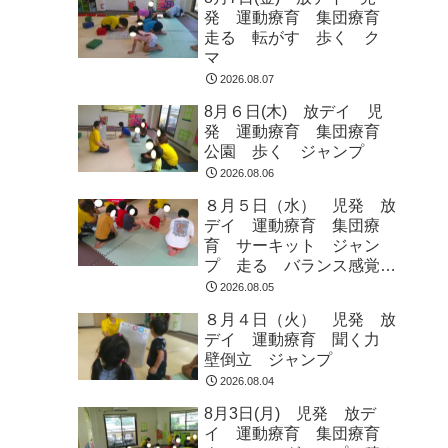
発 運動療育 集団療育
走る 転がす 歩く ク
マ
2026.08.07
8月６日(木) 放デイ 児
発 運動療育 集団療育
公園 歩く ジャンプ
2026.08.06
８月５日（水） 児発 放
デイ 運動療育 集団療
育 サーキット ジャン
プ 走る バランス感覚
ラジオ体操
2026.08.05
８月４日（火） 児発 放
デイ 運動療育 聞く力
壁倒立 ジャンプ
2026.08.04
8月3日(月) 児発 放デ
イ 運動療育 集団療育