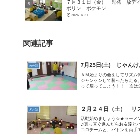
７月３１日（金） 児発 放デ
ポリン ポケモン
2026.07.31
関連記事
7月25日(土) じゃ
未分類
ＡＭ始まりの会をしてリズム
ジャンケンして勝ったら走る
って戻ってこよう！！ 次は先
２月２４日（土） リ
未分類
活動始めましょう☆★ラーメ
♫真っ直ぐ進んだらお友達と
コロチームと、バトンを両手で