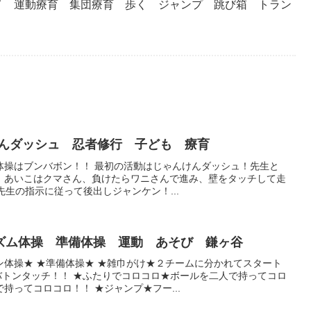
イ 運動療育 集団療育 歩く ジャンプ 跳び箱 トラン
んけんダッシュ 忍者修行 子ども 療育
体操はブンバボン！！ 最初の活動はじゃんけんダッシュ！先生と
、あいこはクマさん、負けたらワニさんで進み、壁をタッチして走
生の指示に従って後出しジャンケン！...
ズム体操 準備体操 運動 あそび 鎌ヶ谷
ン体操★ ★準備体操★ ★雑巾がけ★２チームに分かれてスタート
バトンタッチ！！ ★ふたりでコロコロ★ボールを二人で持ってコロ
持ってコロコロ！！ ★ジャンプ★フー...