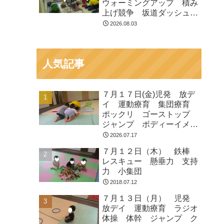
ウォーミングアップ 積み
上げ競争 坂道ダッシュ
走って歩いて お芋とク
2026.08.03
マ ジャンプ
人気記事
７月１７日(金)児発 放デ
イ 運動療育 集団療育
ポックリ ゴーストップ
ジャンプ ボディーイメー
ジ
2026.07.17
７月１２日（木） 鉄棒
レスキュー 懸垂力 支持
力 小集団
2018.07.12
７月１３日（月） 児発
放デイ 運動療育 ラジオ
体操 体幹 ジャンプ ク