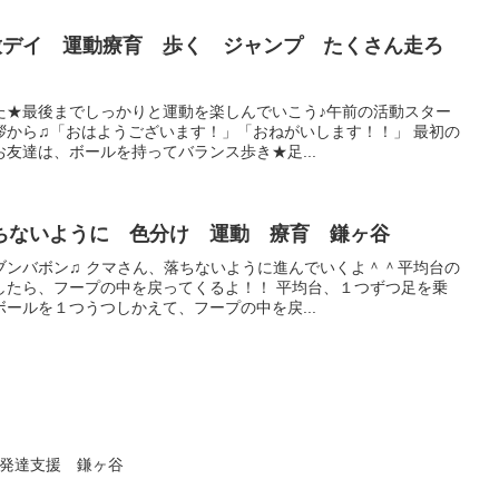
 放デイ 運動療育 歩く ジャンプ たくさん走ろ
た★最後までしっかりと運動を楽しんでいこう♪午前の活動スター
拶から♫「おはようございます！」「おねがいします！！」 最初の
友達は、ボールを持ってバランス歩き★足...
ちないように 色分け 運動 療育 鎌ヶ谷
ブンバボン♫ クマさん、落ちないように進んでいくよ＾＾平均台の
したら、フープの中を戻ってくるよ！！ 平均台、１つずつ足を乗
ールを１つうつしかえて、フープの中を戻...
童発達支援 鎌ヶ谷