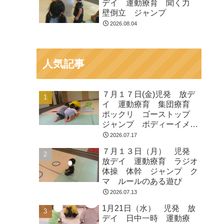
デイ 運動療育 聞く力
壁倒立 ジャンプ
2026.08.04
人気記事
７月１７日(金)児発 放デ
イ 運動療育 集団療育
ポックリ ゴーストップ
ジャンプ ボディーイメー
ジ
2026.07.17
７月１３日（月） 児発
放デイ 運動療育 ラジオ
体操 体幹 ジャンプ ク
マ ルールのある遊び
2026.07.13
1月21日（水） 児発 放
デイ 日中一時 運動療