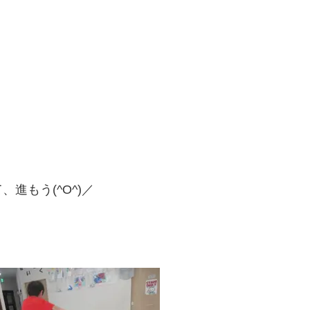
！
進もう(^O^)／