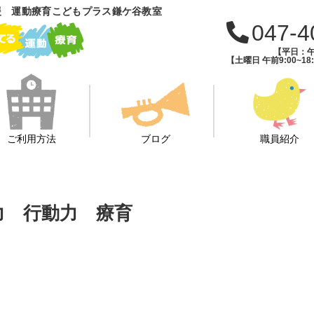
援 運動療育こどもプラス鎌ケ谷教室
047-4
【平日：午前
【土曜日 午前9:00~18:
ご利用方法
ブログ
職員紹介
力 行動力 療育