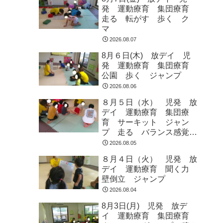
発 運動療育 集団療育
走る 転がす 歩く ク
マ
2026.08.07
8月６日(木) 放デイ 児
発 運動療育 集団療育
公園 歩く ジャンプ
2026.08.06
８月５日（水） 児発 放
デイ 運動療育 集団療
育 サーキット ジャン
プ 走る バランス感覚
ラジオ体操
2026.08.05
８月４日（火） 児発 放
デイ 運動療育 聞く力
壁倒立 ジャンプ
2026.08.04
8月3日(月) 児発 放デ
イ 運動療育 集団療育