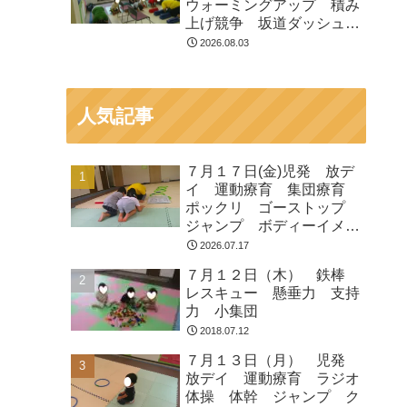
ウォーミングアップ 積み
上げ競争 坂道ダッシュ
走って歩いて お芋とク
2026.08.03
マ ジャンプ
人気記事
７月１７日(金)児発 放デ
イ 運動療育 集団療育
ポックリ ゴーストップ
ジャンプ ボディーイメー
ジ
2026.07.17
７月１２日（木） 鉄棒
レスキュー 懸垂力 支持
力 小集団
2018.07.12
７月１３日（月） 児発
放デイ 運動療育 ラジオ
体操 体幹 ジャンプ ク